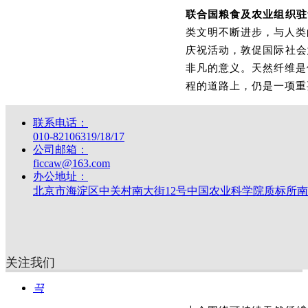
联合国粮食及农业组织驻
类文明不断进步，与人类
庆祝活动，敦促国际社会
非凡的意义。天然纤维是
程的道路上，仍是一项重
联系电话：
010-82106319/18/17
联合国粮食及农业组织驻华
公司邮箱：
ficcaw@163.com
本次大会由
中国农业国
办公地址：
北京市海淀区中关村南大街12号中国农业科学院质标所南4
办，并得到
北京市平谷
会、澳大利亚羊毛协会、
治区农牧业科学院、国家
参与联合发起。
关注我们
끅