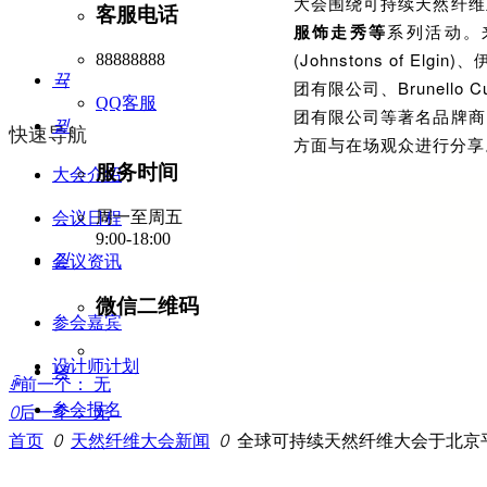
大会围绕可持续天然纤维
客服电话
服饰走秀等
系列活动。
(Johnstons of 
88888888
뀩
团有限公司、Brunell
QQ客服
团有限公司等著名品牌商
뀥
快速导航
方面与在场观众进行分享
服务时间
大会介绍
周一至周五
会议日程
9:00-18:00
낃
会议资讯
微信二维码
参会嘉宾
设计师计划
녕
ꄴ
前一个：
无
参会报名
ꄲ
后一个：
无
首页
ꄲ
天然纤维大会新闻
ꄲ
全球可持续天然纤维大会于北京