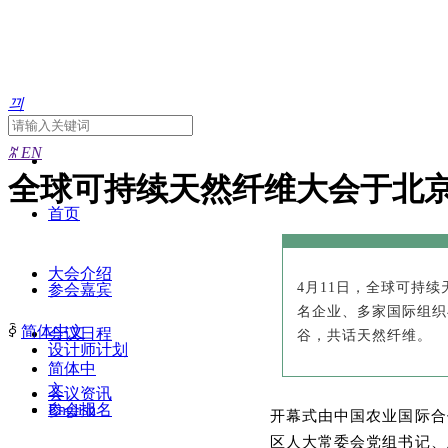
끠
ꄓ
EN
全球可持续天然纤维大会于北
首页
大会介绍
4月11日，全球可持
参会嘉宾
名企业、多家国际组织
ꀅ
简体中文
会议日程
谷，共话天然纤维。
设计师计划
简体中
文
会议资讯
参会报名
English
开幕式由中国农业国际合
区人大常委会党组书记、