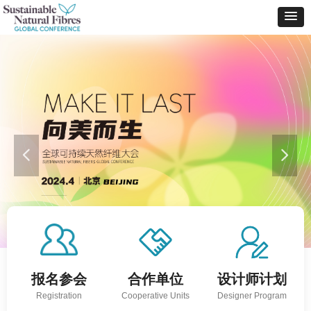
넳
넲
报名参会
大会赞助
合作单位
设计展
设计师计划
e
Registration
Conference
Cooperative Units
Design Exhibition
Designer Program
Sponsorship