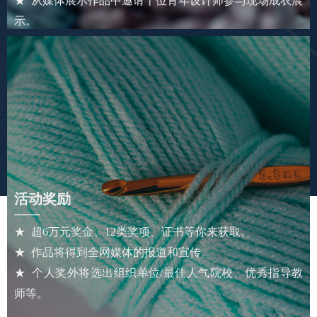
★ 从媒体展示作品中邀请十位青年设计师参与现场成衣展
示。
活动奖励
——
★ 超6万元奖金、12类奖项、证书等你来获取。
★ 作品将得到全网媒体的报道和宣传。
★ 个人奖外将选出组织单位/最佳人气院校、优秀指导教
师等。